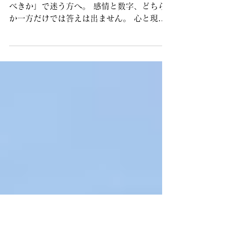
残す」で迷ったときの考
え方
実家や相続した家を前に「売るべきか、残す
べきか」で迷う方へ。 感情と数字、どちら
か一方だけでは答えは出ません。 心と現実
を整理し、自分で納得して決められる判断軸
を見つけることが大切。 後悔しない選択の
第一歩は、“整理”から始まります。