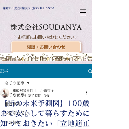
鎌倉の不動産相談なら(株)SOUDANYA
株式会社SOUDANYA
＼お気軽にお問い合わせください／
相談・お問い合わせ
記事
全ての記事
相続対策専門士 小山智子
全ての記事
5月25日
読了時間: 3分
【街の未来予測図】100歳
相談事例
まで安心して暮らすために
不動産の学び
知っておきたい「立地適正
地域情報