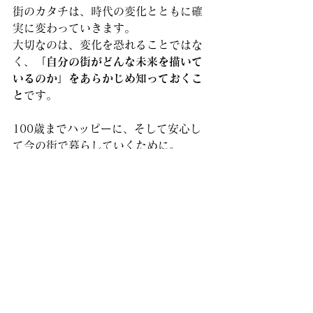
街のカタチは、時代の変化とともに確
実に変わっていきます。
大切なのは、変化を恐れることではな
く、
「自分の街がどんな未来を描いて
いるのか」をあらかじめ知っておくこ
と
です。
100歳までハッピーに、そして安心し
て今の街で暮らしていくために。
ぜひ一度、お住まいの自治体のホーム
ページで「立地適正化計画」と検索し
て、未来の地図を覗いてみてはいかが
でしょうか？