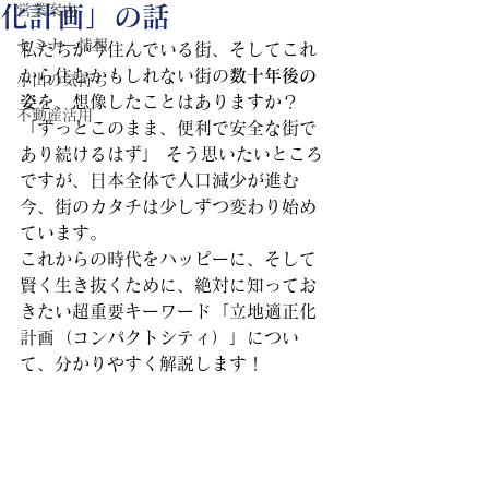
化計画」の話
営業案内
セミナー情報
私たちが今住んでいる街、そしてこれ
から住むかもしれない街の
数十年後の
小山の気持ち
姿
を、想像したことはありますか？
不動産活用
「ずっとこのまま、便利で安全な街で
あり続けるはず」 そう思いたいところ
ですが、日本全体で人口減少が進む
今、街のカタチは少しずつ変わり始め
ています。
これからの時代をハッピーに、そして
賢く生き抜くために、絶対に知ってお
きたい超重要キーワード「立地適正化
計画（コンパクトシティ）」につい
て、分かりやすく解説します！