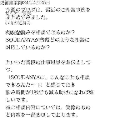
更新日：
2024年4月25日
営業案内
今週のブログは、最近のご相談事例を
セミナー情報
まとめてみました。
小山の気持ち
どんな悩みを相談できるのか？
不動産活用
SOUDANYAが普段どのような相談に
対応しているのか？
といった普段の仕事風景をお伝えしつ
つ、
「SOUDANYAに、こんなことも相談
できるんだ～！」と感じて頂き
悩み時間が1秒でも減る助けになれば嬉
しいです。
※ご相談内容については、実際のもの
と内容を一部変更しております。