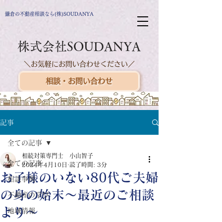
鎌倉の不動産相談なら(株)SOUDANYA
株式会社SOUDANYA
＼お気軽にお問い合わせください／
相談・お問い合わせ
記事
全ての記事
相続対策専門士 小山智子
全ての記事
2024年4月10日
読了時間: 3分
お子様のいない80代ご夫婦
相談事例
の身の始末〜最近のご相談
不動産の学び
より〜
地域情報