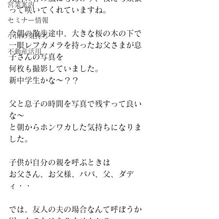
営業案内
って咲いてくれていますね。
セミナー情報
今朝の散歩途中、大きな桜の木の下で
小山の気持ち
一眼レフカメラを持ったお父さまが息
不動産活用
子さんの写真を
何枚も撮影していました。
新中学生かな～？？
父と息子の時間を写真で残すって良い
な～
と朝からホンワカした気持ちになりま
した。
子供が自分の親を呼ぶときは
お父さん、お父様、パパ、父、ダデ
ィ・・
では、友人の夫の場合なんて呼ぼうか