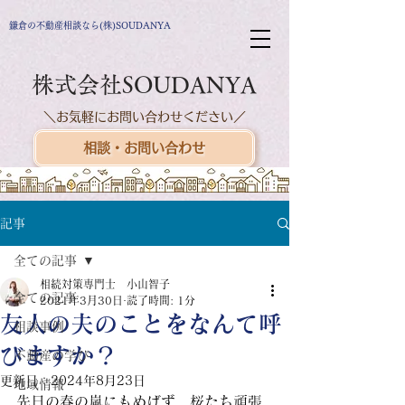
鎌倉の不動産相談なら(株)SOUDANYA
株式会社SOUDANYA
＼お気軽にお問い合わせください／
相談・お問い合わせ
記事
全ての記事
相続対策専門士 小山智子
全ての記事
2021年3月30日
読了時間: 1分
友人の夫のことをなんて呼
相談事例
びますか？
不動産の学び
更新日：
2024年8月23日
地域情報
先日の春の嵐にもめげず、桜たち頑張