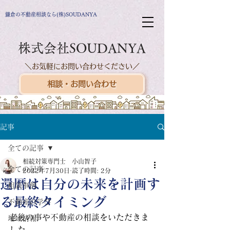
鎌倉の不動産相談なら(株)SOUDANYA
株式会社SOUDANYA
＼お気軽にお問い合わせください／
相談・お問い合わせ
記事
全ての記事
相続対策専門士 小山智子
全ての記事
2022年7月30日
読了時間: 2分
還暦は自分の未来を計画す
相談事例
る最終タイミング
不動産の学び
老後の事や不動産の相談をいただきま
地域情報
した。